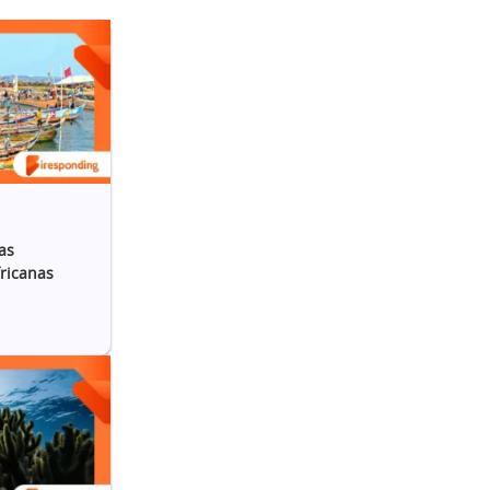
as
fricanas