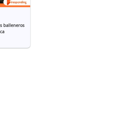
os balleneros
ica